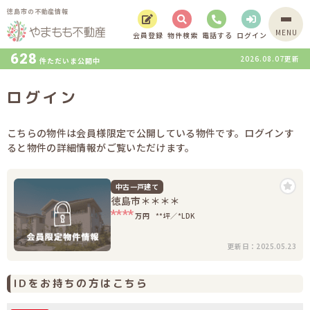
徳島市の不動産情報
MENU
会員登録
物件検索
電話する
ログイン
628
2026.08.07更新
件ただいま公開中
ログイン
こちらの物件は会員様限定で公開している物件です。ログインす
ると物件の詳細情報がご覧いただけます。
中古一戸建て
徳島市＊＊＊＊
****
万円
**坪
*LDK
更新日：2025.05.23
IDをお持ちの方はこちら